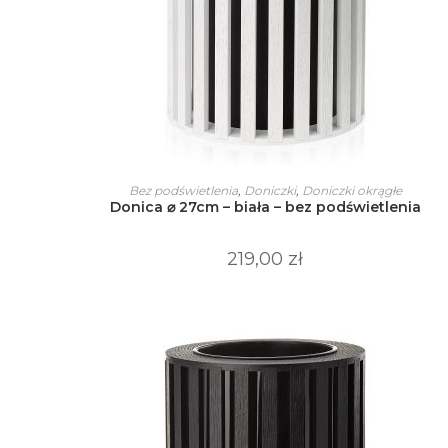
Ten
produkt
WYBIERZ OPCJE
Bez podświetlenia
,
Doniczki
,
Doniczki okrągłe
ma
Donica ⌀ 27cm – biała – bez podświetlenia
wiele
wariantów.
Opcje
można
219,00
zł
wybrać
na
stronie
produktu