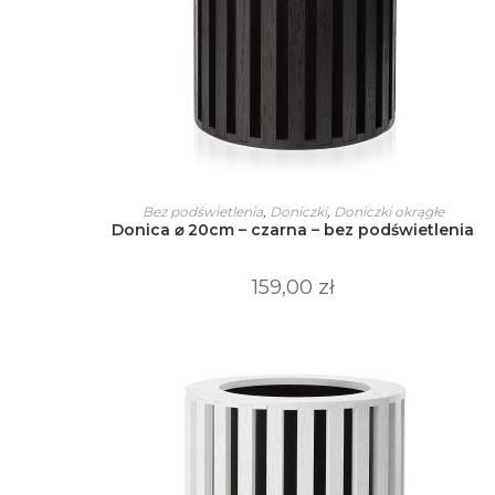
Ten
produkt
WYBIERZ OPCJE
Bez podświetlenia
,
Doniczki
,
Doniczki okrągłe
ma
Donica ⌀ 20cm – czarna – bez podświetlenia
wiele
wariantów.
Opcje
można
159,00
zł
wybrać
na
stronie
produktu