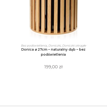
Ten
produkt
WYBIERZ OPCJE
Bez podświetlenia
,
Doniczki
,
Doniczki okrągłe
ma
Donica ⌀ 27cm – naturalny dąb – bez
wiele
wariantów.
podświetlenia
Opcje
można
wybrać
199,00
zł
na
stronie
produktu