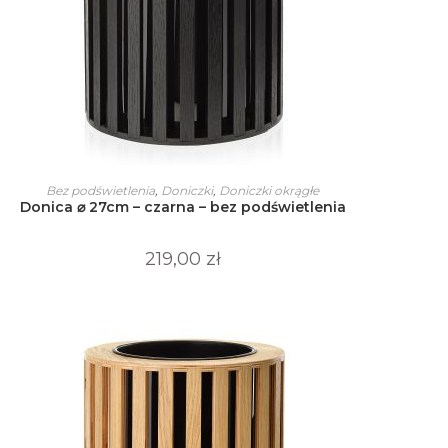
Ten
produkt
WYBIERZ OPCJE
Bez podświetlenia
,
Doniczki
,
Doniczki okrągłe
ma
Donica ⌀ 27cm – czarna – bez podświetlenia
wiele
wariantów.
Opcje
można
219,00
zł
wybrać
na
stronie
produktu