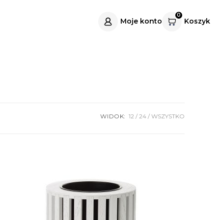
0
Moje konto
Koszyk
WIDOK:
12
24
WSZYSTKO