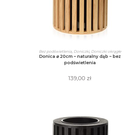
Ten
produkt
WYBIERZ OPCJE
Bez podświetlenia
,
Doniczki
,
Doniczki okrągłe
ma
Donica ⌀ 20cm – naturalny dąb – bez
wiele
wariantów.
podświetlenia
Opcje
można
wybrać
139,00
zł
na
stronie
produktu