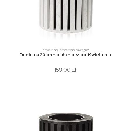
Ten
produkt
WYBIERZ OPCJE
Doniczki
,
Doniczki okrągłe
ma
Donica ⌀ 20cm – biała – bez podświetlenia
wiele
wariantów.
Opcje
można
159,00
zł
wybrać
na
stronie
produktu