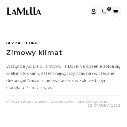
Skip
0
to
content
BEZ KATEGORII
Zimowy klimat
Wszędzie już biało i zimowo , a Boże Narodzenie zbliża się
wielkimi krokami, zatem najwyższy czas na świąteczne
dekoracje! Nasza lamelowa donica w kolorze białym
stanęła u Pani Diany w…
ZIMOWY
MOŻLIWOŚĆ KOMENTOWANIA
ZOSTAŁA WYŁĄCZONA
KLIMAT
22 GRUDNIA 2022