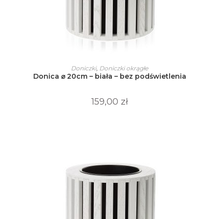
Ten
produkt
WYBIERZ OPCJE
Doniczki
,
Doniczki okrągłe
ma
Donica ⌀ 20cm – biała – bez podświetlenia
wiele
wariantów.
Opcje
można
159,00
zł
wybrać
na
stronie
produktu