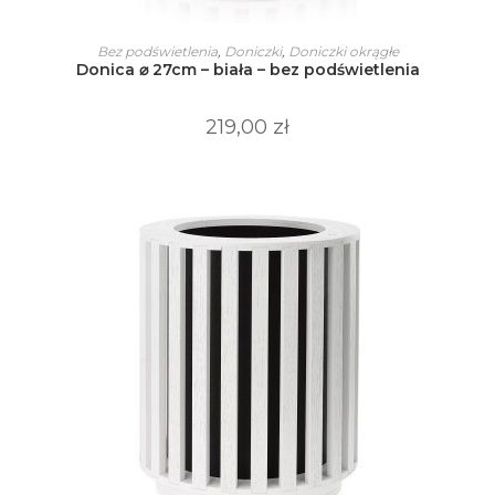
Ten
produkt
WYBIERZ OPCJE
Bez podświetlenia
,
Doniczki
,
Doniczki okrągłe
ma
Donica ⌀ 27cm – biała – bez podświetlenia
wiele
wariantów.
Opcje
można
219,00
zł
wybrać
na
stronie
produktu