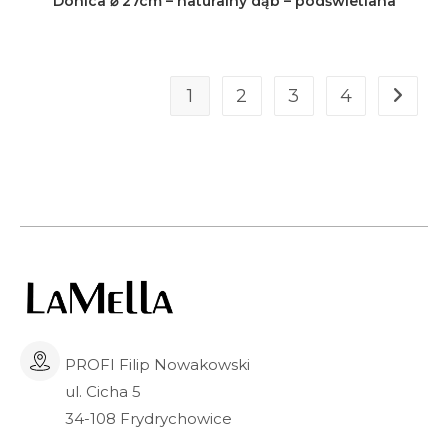
Donica ⌀ 27cm – naturalny dąb – podświetlana
wiele
wariantów.
Opcje
można
wybrać
na
stronie
1
2
3
4
produktu
PROFI Filip Nowakowski
ul. Cicha 5
34-108 Frydrychowice