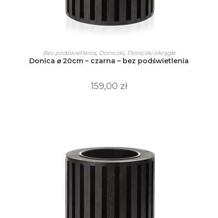
Ten
produkt
WYBIERZ OPCJE
Bez podświetlenia
,
Doniczki
,
Doniczki okrągłe
ma
Donica ⌀ 20cm – czarna – bez podświetlenia
wiele
wariantów.
Opcje
można
159,00
zł
wybrać
na
stronie
produktu