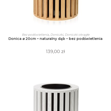
Ten
produkt
WYBIERZ OPCJE
Bez podświetlenia
,
Doniczki
,
Doniczki okrągłe
ma
Donica ⌀ 20cm – naturalny dąb – bez podświetlenia
wiele
wariantów.
Opcje
można
139,00
zł
wybrać
na
stronie
produktu