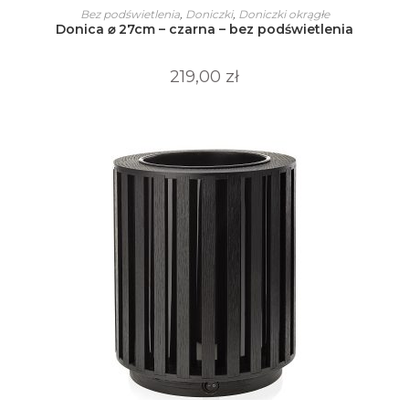
produkt
WYBIERZ OPCJE
Bez podświetlenia
,
Doniczki
,
Doniczki okrągłe
ma
Donica ⌀ 27cm – czarna – bez podświetlenia
wiele
wariantów.
Opcje
można
219,00
zł
wybrać
na
stronie
produktu
Ten