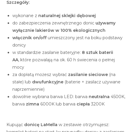
Szczegóły:
wykonane z
naturalnej sklejki dębowej
do zabezpieczenia zewnętrznego donic
używamy
wyłącznie lakierów w 100% ekologicznych
włącznik on/off
umieszczony jest na boku podstawy
donicy
w standardzie zasilanie bateryjne:
8 sztuk baterii
AA
, które pozwalają na ok. 60 h świecenia o pełnej
mocy
za dopłatą możesz wybrać
zasilanie sieciowe
(na
stałe) lub
dwufunkcyjne
(baterie + zasilacz używane
naprzemiennie)
dowolnie wybrana barwa LED: barwa
neutralna
4500K,
barwa
zimna
6000K lub barwa
ciepła
3200K
Kupując
donicę LaMella
w zestawie otrzymujesz: