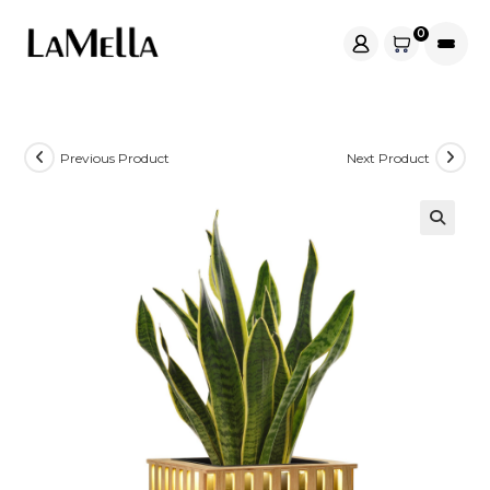
Skip
0
to
content
Previous Product
Next Product