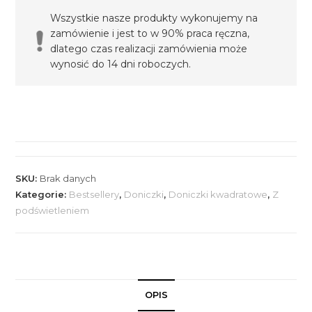
32cm
Wszystkie nasze produkty wykonujemy na
–
zamówienie i jest to w 90% praca ręczna,
naturalny
dlatego czas realizacji zamówienia może
dąb
wynosić do 14 dni roboczych.
–
podświetlana
SKU:
Brak danych
Kategorie:
Bestsellery
,
Doniczki
,
Doniczki kwadratowe
,
Z
podświetleniem
OPIS