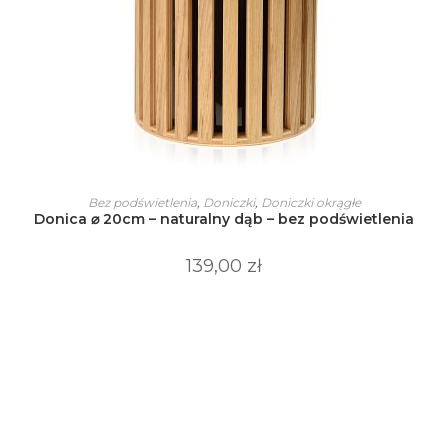
Ten
produkt
WYBIERZ OPCJE
Bez podświetlenia
,
Doniczki
,
Doniczki okrągłe
ma
Donica ⌀ 20cm – naturalny dąb – bez podświetlenia
wiele
wariantów.
Opcje
139,00
zł
można
wybrać
na
stronie
produktu