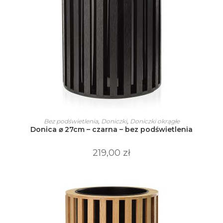
Ten
produkt
WYBIERZ OPCJE
Bez podświetlenia
,
Doniczki
,
Doniczki okrągłe
ma
Donica ⌀ 27cm – czarna – bez podświetlenia
wiele
wariantów.
Opcje
219,00
zł
można
wybrać
na
stronie
produktu