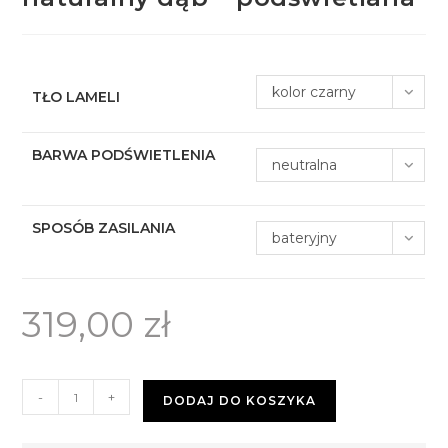
kolor czarny
TŁO LAMELI
BARWA PODŚWIETLENIA
neutralna
SPOSÓB ZASILANIA
bateryjny
319,00
zł
ilość
-
+
DODAJ DO KOSZYKA
Donica
kwadrat