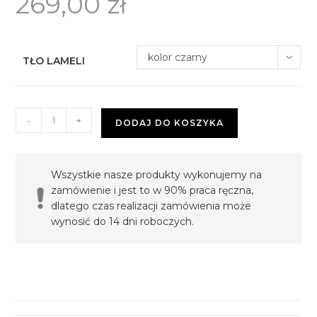
269,00
zł
kolor czarny
TŁO LAMELI
ilość
-
+
DODAJ DO KOSZYKA
Donica
kwadrat
32cm
Wszystkie nasze produkty wykonujemy na
–
zamówienie i jest to w 90% praca ręczna,
czarna
dlatego czas realizacji zamówienia może
–
wynosić do 14 dni roboczych.
bez
podświetlenia