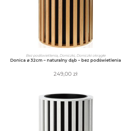
Ten
produkt
WYBIERZ OPCJE
Bez podświetlenia
,
Doniczki
,
Doniczki okrągłe
ma
Donica ⌀ 32cm – naturalny dąb – bez podświetlenia
wiele
wariantów.
Opcje
249,00
zł
można
wybrać
na
stronie
produktu