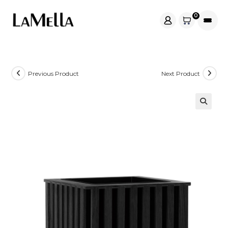
Skip
0
to
content
Previous Product
Next Product