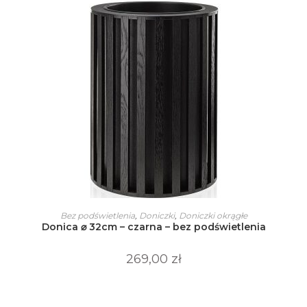
Ten
produkt
WYBIERZ OPCJE
Bez podświetlenia
,
Doniczki
,
Doniczki okrągłe
ma
Donica ⌀ 32cm – czarna – bez podświetlenia
wiele
wariantów.
Opcje
269,00
zł
można
wybrać
na
stronie
produktu