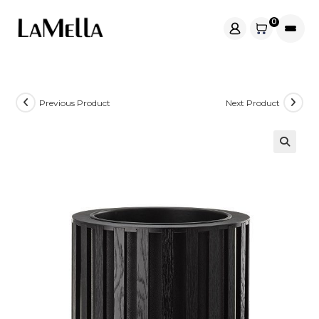
Skip
0
to
content
Previous Product
Next Product