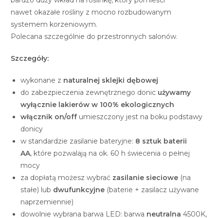
bardzo duży wkład na roślinkę, który pomieści
nawet okazałe rośliny z mocno rozbudowanym
systemem korzeniowym.
Polecana szczególnie do przestronnych salonów.
Szczegóły:
wykonane z
naturalnej sklejki dębowej
do zabezpieczenia zewnętrznego donic
używamy
wyłącznie lakierów w 100% ekologicznych
włącznik on/off
umieszczony jest na boku podstawy
donicy
w standardzie zasilanie bateryjne:
8 sztuk baterii
AA
, które pozwalają na ok. 60 h świecenia o pełnej
mocy
za dopłatą możesz wybrać
zasilanie sieciowe
(na
stałe) lub
dwufunkcyjne
(baterie + zasilacz używane
naprzemiennie)
dowolnie wybrana barwa LED: barwa
neutralna
4500K,