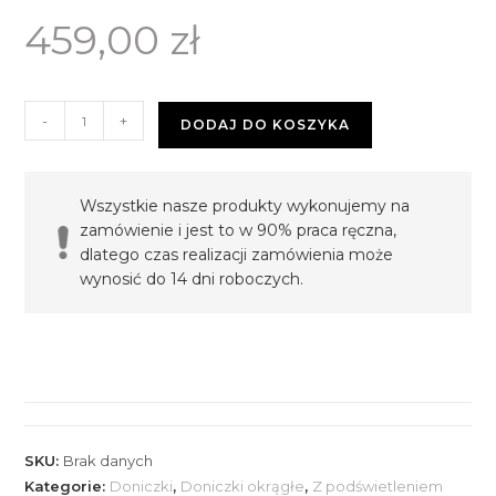
459,00
zł
ilość
-
+
DODAJ DO KOSZYKA
Donica
⌀
40cm
Wszystkie nasze produkty wykonujemy na
–
zamówienie i jest to w 90% praca ręczna,
czarna
dlatego czas realizacji zamówienia może
–
wynosić do 14 dni roboczych.
podświetlana
SKU:
Brak danych
Kategorie:
Doniczki
,
Doniczki okrągłe
,
Z podświetleniem