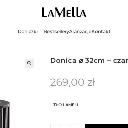
Doniczki
Bestsellery
Aranżacje
Kontakt
Donica ⌀ 32cm – cza
269,00
zł
TŁO LAMELI
ilość