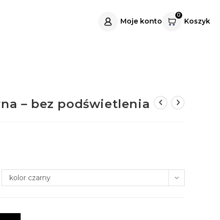
0
Moje konto
Koszyk
rna – bez podświetlenia
kolor czarny