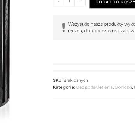
-
+
DODAJ DO KOSZ
Donica
⌀
32cm
Wszystkie nasze produkty wyko
-
ręczna, dlatego czas realizacji
czarna
-
bez
podświetlenia
SKU:
Brak danych
Kategorie:
Bez podświetlenia
,
Doniczki
,